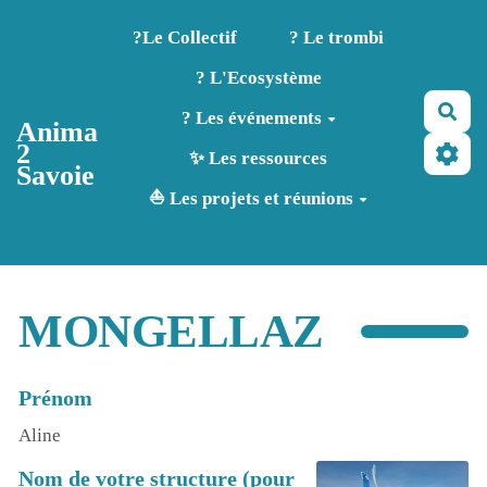
Aller au contenu principal
?️Le Collectif
? Le trombi
? L'Ecosystème
Rec
? Les événements
Anima
2
✨ Les ressources
Savoie
⛵ Les projets et réunions
MONGELLAZ
Prénom
Aline
Nom de votre structure (pour