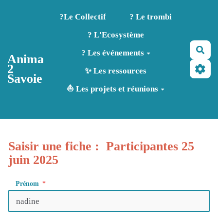
Aller au contenu principal
?️Le Collectif
? Le trombi
? L'Ecosystème
Rec
? Les événements
Anima
2
✨ Les ressources
Savoie
⛵ Les projets et réunions
Saisir une fiche : Participantes 25
juin 2025
Prénom