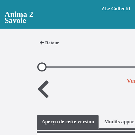
Aller au contenu principal
?️Le Collectif
Anima 2
Savoie
Retour
Ve
Aperçu de cette version
Modifs apport