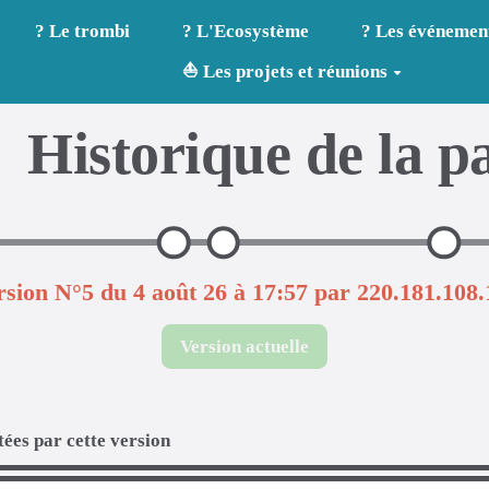
? Le trombi
? L'Ecosystème
? Les événemen
⛵ Les projets et réunions
Historique de la p
rsion N°5 du 4 août 26 à 17:57 par 220.181.108.
Version actuelle
ées par cette version