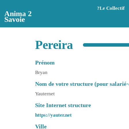
Aller au contenu principal
?️Le Collectif
Anima 2
Savoie
Pereira
Prénom
Bryan
Nom de votre structure (pour salarié·
Yauternet
Site Internet structure
https://yauter.net
Ville