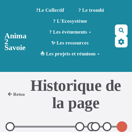
Aller au contenu principal
?️Le Collectif
? Le trombi
? L'Ecosystème
Rec
? Les événements
Anima
2
✨ Les ressources
Savoie
⛵ Les projets et réunions
Historique de
Retour
la page