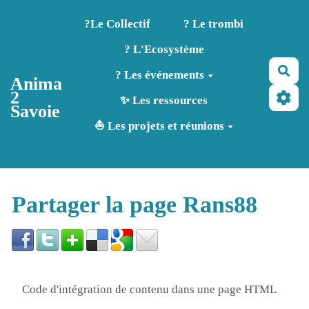
Aller au contenu principal
?️Le Collectif
? Le trombi
? L'Ecosystème
Rec
? Les événements
Anima
2
✨ Les ressources
Savoie
⛵ Les projets et réunions
Partager la page Rans88
Code d'intégration de contenu dans une page HTML