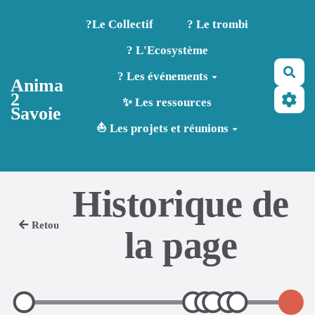
Aller au contenu principal
?️Le Collectif
? Le trombi
? L'Ecosystème
Rec
? Les événements
Anima
2
✨ Les ressources
Savoie
⛵ Les projets et réunions
Historique de
Retour
la page