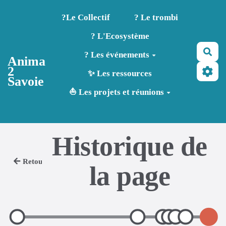
Aller au contenu principal
?️Le Collectif
? Le trombi
? L'Ecosystème
Rec
? Les événements
Anima
2
✨ Les ressources
Savoie
⛵ Les projets et réunions
Historique de
Retour
la page