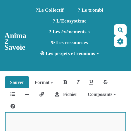
Aller au contenu principal
?️Le Collectif
? Le trombi
? L'Ecosystème
Rec
? Les événements
Anima
2
✨ Les ressources
Savoie
⛵ Les projets et réunions
Sauver
Format
Fichier
Composants