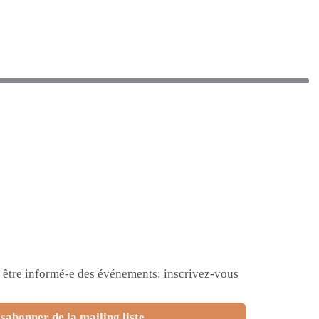
et être informé-e des événements: inscrivez-vous
sabonner de la mailing liste