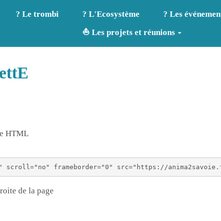
? Le trombi
? L'Ecosystème
? Les événemen
⛵ Les projets et réunions
ettE
age HTML
roite de la page