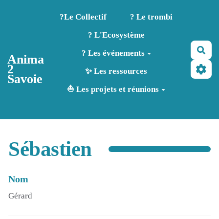
Aller au contenu principal
?️Le Collectif
? Le trombi
? L'Ecosystème
Rec
? Les événements
Anima
2
✨ Les ressources
Savoie
⛵ Les projets et réunions
Sébastien
Nom
Gérard