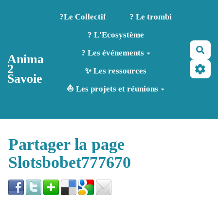
Aller au contenu principal
?️Le Collectif
? Le trombi
? L'Ecosystème
Rec
? Les événements
Anima
2
✨ Les ressources
Savoie
⛵ Les projets et réunions
Partager la page
Slotsbobet777670