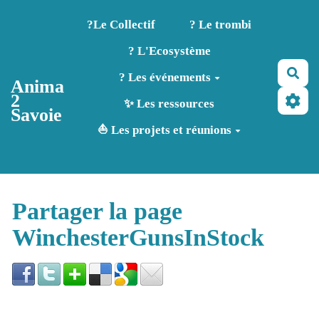
Aller au contenu principal
?️Le Collectif
? Le trombi
? L'Ecosystème
Rec
? Les événements
Anima
2
✨ Les ressources
Savoie
⛵ Les projets et réunions
Partager la page
WinchesterGunsInStock