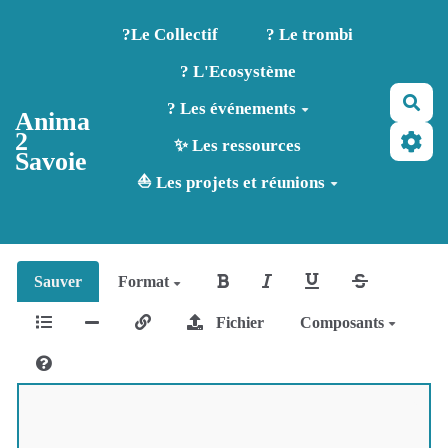
Aller au contenu principal
?️Le Collectif
? Le trombi
? L'Ecosystème
Rec
? Les événements
Anima
2
✨ Les ressources
Savoie
⛵ Les projets et réunions
Sauver
Format
Fichier
Composants