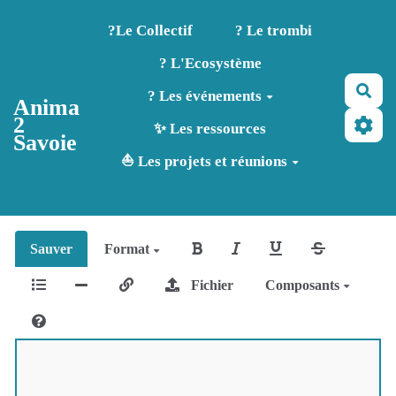
Aller au contenu principal
?️Le Collectif
? Le trombi
? L'Ecosystème
Rec
? Les événements
Anima
2
✨ Les ressources
Savoie
⛵ Les projets et réunions
Sauver
Format
Fichier
Composants