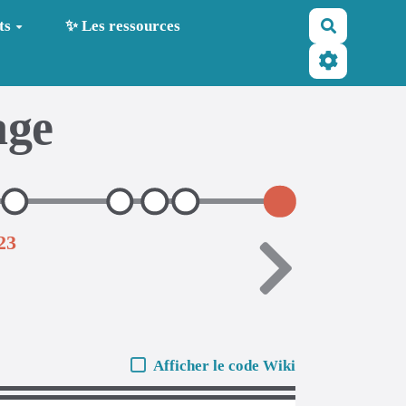
Recherche
ts
✨ Les ressources
age
23
Afficher le code Wiki