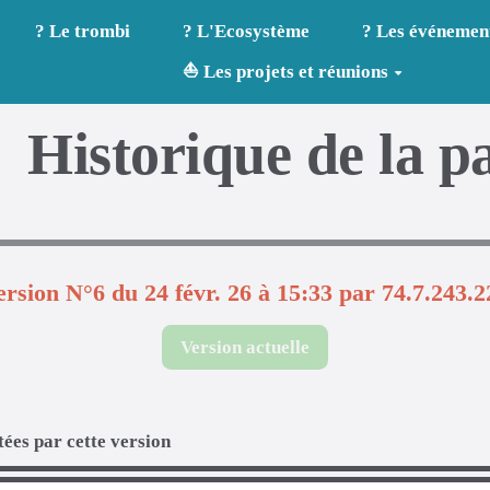
? Le trombi
? L'Ecosystème
? Les événemen
⛵ Les projets et réunions
Historique de la p
ersion N°6 du 24 févr. 26 à 15:33 par 74.7.243.2
Version actuelle
ées par cette version