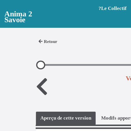
Aller au contenu principal
?️Le Collectif
Anima 2
Savoie
Retour
V
Aperçu de cette version
Modifs apport