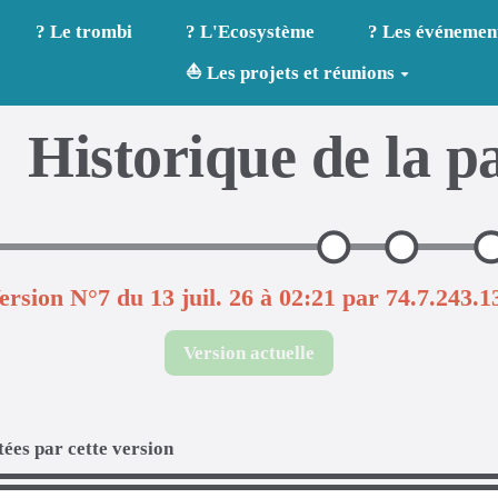
? Le trombi
? L'Ecosystème
? Les événemen
⛵ Les projets et réunions
Historique de la p
ersion N°7 du 13 juil. 26 à 02:21 par 74.7.243.1
Version actuelle
ées par cette version