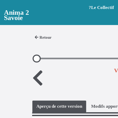
Aller au contenu principal
?️Le Collectif
Anima 2
Savoie
Retour
V
Aperçu de cette version
Modifs apport