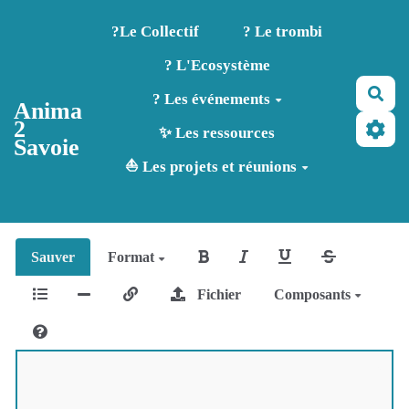
Aller au contenu principal
?️Le Collectif
? Le trombi
? L'Ecosystème
Rec
? Les événements
Anima
2
✨ Les ressources
Savoie
⛵ Les projets et réunions
Sauver
Format
Fichier
Composants