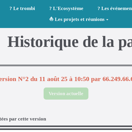
? Le trombi
? L'Ecosystème
? Les événemen
⛵ Les projets et réunions
Historique de la p
ersion N°2 du 11 août 25 à 10:50 par 66.249.66.
Version actuelle
ées par cette version