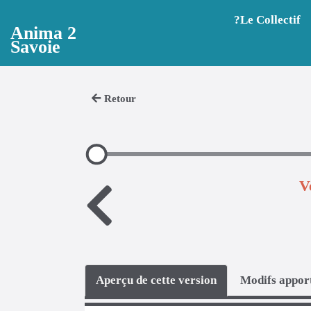
Aller au contenu principal
?️Le Collectif
Anima 2
Savoie
Retour
V
Aperçu de cette version
Modifs apport