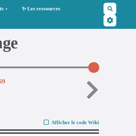
Recherche
ts
✨ Les ressources
age
69
Afficher le code Wiki