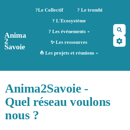
Aller au contenu principal
?️Le Collectif
? Le trombi
? L'Ecosystème
Rec
? Les événements
Anima
2
✨ Les ressources
Savoie
⛵ Les projets et réunions
Anima2Savoie -
Quel réseau voulons
nous ?