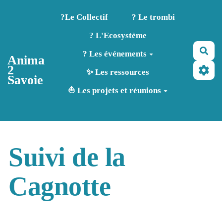
Aller au contenu principal
?️Le Collectif
? Le trombi
? L'Ecosystème
Rec
? Les événements
Anima
2
✨ Les ressources
Savoie
⛵ Les projets et réunions
Suivi de la
Cagnotte