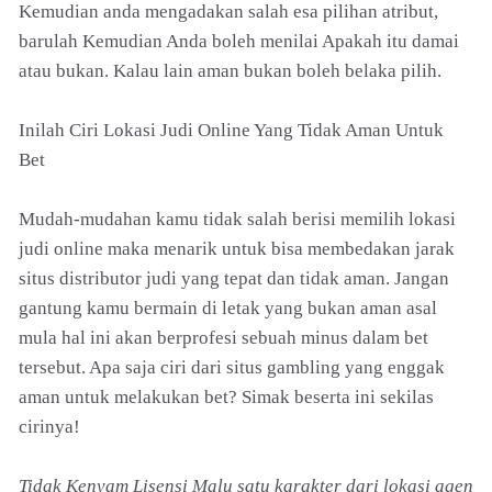
Kemudian anda mengadakan salah esa pilihan atribut,
barulah Kemudian Anda boleh menilai Apakah itu damai
atau bukan. Kalau lain aman bukan boleh belaka pilih.
Inilah Ciri Lokasi Judi Online Yang Tidak Aman Untuk
Bet
Mudah-mudahan kamu tidak salah berisi memilih lokasi
judi online maka menarik untuk bisa membedakan jarak
situs distributor judi yang tepat dan tidak aman. Jangan
gantung kamu bermain di letak yang bukan aman asal
mula hal ini akan berprofesi sebuah minus dalam bet
tersebut. Apa saja ciri dari situs gambling yang enggak
aman untuk melakukan bet? Simak beserta ini sekilas
cirinya!
Tidak Kenyam Lisensi Malu satu karakter dari lokasi agen