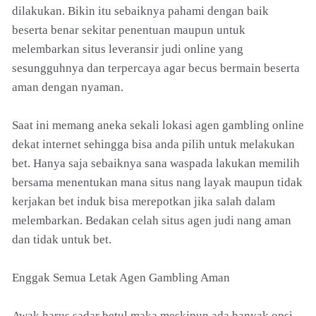
dilakukan. Bikin itu sebaiknya pahami dengan baik
beserta benar sekitar penentuan maupun untuk
melembarkan situs leveransir judi online yang
sesungguhnya dan terpercaya agar becus bermain beserta
aman dengan nyaman.
Saat ini memang aneka sekali lokasi agen gambling online
dekat internet sehingga bisa anda pilih untuk melakukan
bet. Hanya saja sebaiknya sana waspada lakukan memilih
bersama menentukan mana situs nang layak maupun tidak
kerjakan bet induk bisa merepotkan jika salah dalam
melembarkan. Bedakan celah situs agen judi nang aman
dan tidak untuk bet.
Enggak Semua Letak Agen Gambling Aman
Awak harus sadar betul maka meskipun ada banyak opsi