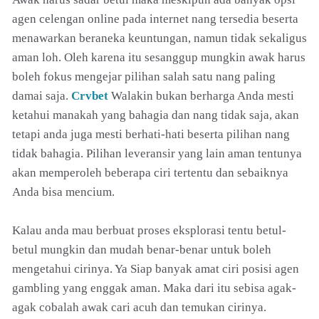
agen celengan online pada internet nang tersedia beserta
menawarkan beraneka keuntungan, namun tidak sekaligus
aman loh. Oleh karena itu sesanggup mungkin awak harus
boleh fokus mengejar pilihan salah satu nang paling
damai saja.
Crvbet
Walakin bukan berharga Anda mesti
ketahui manakah yang bahagia dan nang tidak saja, akan
tetapi anda juga mesti berhati-hati beserta pilihan nang
tidak bahagia. Pilihan leveransir yang lain aman tentunya
akan memperoleh beberapa ciri tertentu dan sebaiknya
Anda bisa mencium.
Kalau anda mau berbuat proses eksplorasi tentu betul-
betul mungkin dan mudah benar-benar untuk boleh
mengetahui cirinya. Ya Siap banyak amat ciri posisi agen
gambling yang enggak aman. Maka dari itu sebisa agak-
agak cobalah awak cari acuh dan temukan cirinya.