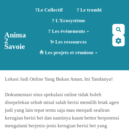
Aller au contenu principal
?️Le Collectif
? Le trombi
? L'Ecosystème
Rec
? Les événements
Anima
2
✨ Les ressources
Savoie
⛵ Les projets et réunions
Lokasi Judi Online Yang Bukan Aman, Ini Tandanya!
Dokumentasi situs spekulasi online tidak boleh
disepelekan sebab misal salah berisi memilih letak agen
judi yang lain tepat tentu saja mau menjadi sealiran
kerugian berisi bet dan nantinya kaum bettor berpotensi
mengalami berjenis-jenis kerugian berisi bet yang