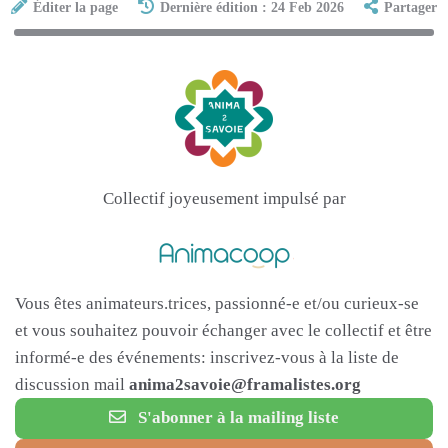
Éditer la page
Dernière édition : 24 Feb 2026
Partager
Collectif joyeusement impulsé par
Vous êtes animateurs.trices, passionné-e et/ou curieux-se
et vous souhaitez pouvoir échanger avec le collectif et être
informé-e des événements: inscrivez-vous à la liste de
discussion mail
anima2savoie@framalistes.org
S'abonner à la mailing liste