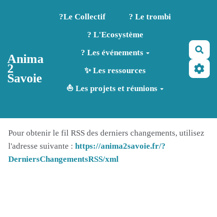
Aller au contenu principal
?️Le Collectif
? Le trombi
? L'Ecosystème
Rec
? Les événements
Anima
2
✨ Les ressources
Savoie
⛵ Les projets et réunions
Pour obtenir le fil RSS des derniers changements, utilisez
l'adresse suivante :
https://anima2savoie.fr/?
DerniersChangementsRSS/xml