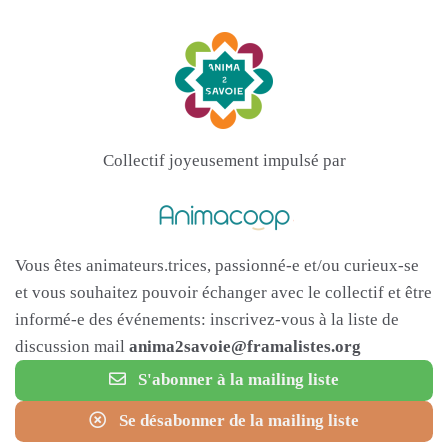
Collectif joyeusement impulsé par
Vous êtes animateurs.trices, passionné-e et/ou curieux-se
et vous souhaitez pouvoir échanger avec le collectif et être
informé-e des événements: inscrivez-vous à la liste de
discussion mail
anima2savoie@framalistes.org
S'abonner à la mailing liste
Se désabonner de la mailing liste