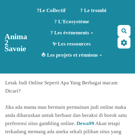
Aller au contenu principal
?️Le Collectif
? Le trombi
? L'Ecosystème
Rec
? Les événements
Anima
2
✨ Les ressources
Savoie
⛵ Les projets et réunions
Letak Judi Online Seperti Apa Yang Berbagai macam
Dicari?
Jika ada mama mau bermain permainan judi online maka
anda diharuskan untuk berbaur dan beraksi di borok satu
preferensi situs gambling online.
Dewa99
Akan tetapi
terkadang memang ada aneka sekali pilihan situs yang