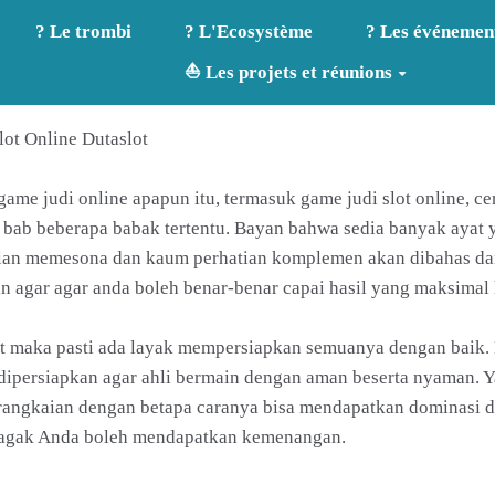
? Le trombi
? L'Ecosystème
? Les événemen
⛵ Les projets et réunions
lot Online Dutaslot
e judi online apapun itu, termasuk game judi slot online, ce
ab beberapa babak tertentu. Bayan bahwa sedia banyak ayat ya
rhatian memesona dan kaum perhatian komplemen akan dibahas da
n agar agar anda boleh benar-benar capai hasil yang maksimal
ot maka pasti ada layak mempersiapkan semuanya dengan baik
ipersiapkan agar ahli bermain dengan aman beserta nyaman. Y
erangkaian dengan betapa caranya bisa mendapatkan dominasi 
k-agak Anda boleh mendapatkan kemenangan.