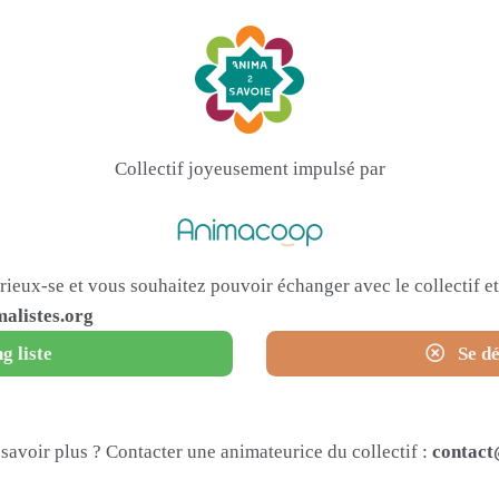
Collectif joyeusement impulsé par
urieux-se et vous souhaitez pouvoir échanger avec le collectif 
alistes.org
g liste
Se dé
savoir plus ? Contacter une animateurice du collectif :
contact