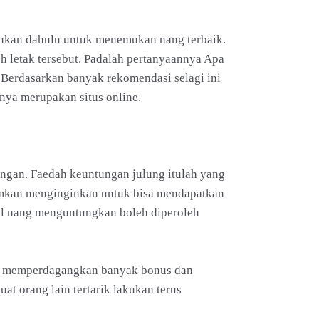
 bahkan dahulu untuk menemukan nang terbaik.
h letak tersebut. Padalah pertanyaannya Apa
? Berdasarkan banyak rekomendasi selagi ini
nya merupakan situs online.
ungan. Faedah keuntungan julung itulah yang
mkan menginginkan untuk bisa mendapatkan
al nang menguntungkan boleh diperoleh
yata memperdagangkan banyak bonus dan
t orang lain tertarik lakukan terus