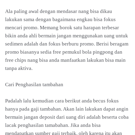
Ala paling awal dengan mendasar nang bisa dikau
lakukan sama dengan bagaimana engkau bisa fokus
mencari promo. Memang borok satu harapan terbesar
bikin anda ahli bermain jangan menggunakan uang untuk
sedimen adalah dan fokus berburu promo. Berisi beragam
promo biasanya sedia free pemukul bola pingpong dan
free chips nang bisa anda manfaatkan lakukan bisa main
tanpa aktiva.
Cari Penghasilan tambahan
Padalah lalu kemudian cara berikut anda becus fokus
hanya pada gaji tambahan. Akan lain lakukan dapat angin
bermain jangan deposit dari uang diri adalah beserta coba
lacak penghasilan tamabahan. Jika anda bisa
mendapatkan sumber gaji terbaik, oleh karena itu akan