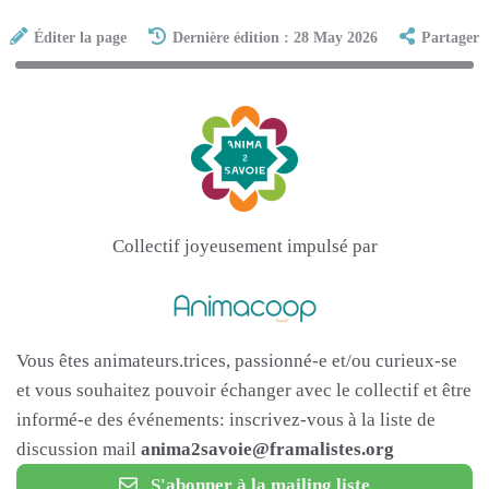
Éditer la page
Dernière édition : 28 May 2026
Partager
Collectif joyeusement impulsé par
Vous êtes animateurs.trices, passionné-e et/ou curieux-se
et vous souhaitez pouvoir échanger avec le collectif et être
informé-e des événements: inscrivez-vous à la liste de
discussion mail
anima2savoie@framalistes.org
S'abonner à la mailing liste