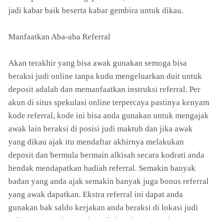
jadi kabar baik beserta kabar gembira untuk dikau.
Manfaatkan Aba-aba Referral
Akan terakhir yang bisa awak gunakan semoga bisa
beraksi judi online tanpa kudu mengeluarkan duit untuk
deposit adalah dan memanfaatkan instruksi referral. Per
akun di situs spekulasi online terpercaya pastinya kenyam
kode referral, kode ini bisa anda gunakan untuk mengajak
awak lain beraksi di posisi judi maktub dan jika awak
yang dikau ajak itu mendaftar akhirnya melakukan
deposit dan bermula bermain alkisah secara kodrati anda
hendak mendapatkan hadiah referral. Semakin banyak
badan yang anda ajak semakin banyak juga bonus referral
yang awak dapatkan. Ekstra referral ini dapat anda
gunakan bak saldo kerjakan anda beraksi di lokasi judi