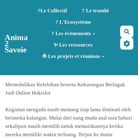
Aller au contenu principal
?️Le Collectif
? Le trombi
? L'Ecosystème
Rec
? Les événements
Anima
2
✨ Les ressources
Savoie
⛵ Les projets et réunions
Memedulikan Kelebihan beserta Kekurangan Berlagak
Judi Online Hokislot
Kegiatan mengadu nasib memang siap lama diminati oleh
beraneka kalangan. Mulai dari nang muda asal usia bahari
sekalipun masih memilih untuk memainkannya ketika
mereka memiliki waktu terluang. Terjun ke dunia