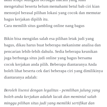
mengetahui beserta belum memahami betul bab ciri kian
menonjol berasal pilihan lokasi yang cocok dan memutar
bagus kerjakan dipilih itu.
Cara memilih situs gambling online nang bagus
Bikin bisa mengidas salah esa pilihan letak judi yang
bagus, dikau harus buat beberapa mekanisme analisa dan
pencarian lebih-lebih dahulu. Sedia beberapa keunikan
juga berbunga situs judi online yang bagus bersama
cocok kerjakan anda pilih. Beberapa diantaranya Anda
boleh lihat beserta cek dari beberapa ciri yang dimilikinya
diantaranya adalah:
Beroleh lisensi dengan legalitas - pemilihan julung yang
boleh anda kerjakan adalah lacak dan memintal salah
minggu pilihan situs judi yang memiliki sertifikat dan