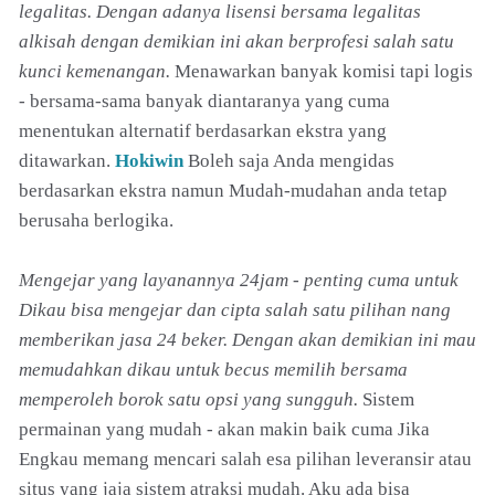
legalitas. Dengan adanya lisensi bersama legalitas
alkisah dengan demikian ini akan berprofesi salah satu
kunci kemenangan.
Menawarkan banyak komisi tapi logis
- bersama-sama banyak diantaranya yang cuma
menentukan alternatif berdasarkan ekstra yang
ditawarkan.
Hokiwin
Boleh saja Anda mengidas
berdasarkan ekstra namun Mudah-mudahan anda tetap
berusaha berlogika.
Mengejar yang layanannya 24jam - penting cuma untuk
Dikau bisa mengejar dan cipta salah satu pilihan nang
memberikan jasa 24 beker. Dengan akan demikian ini mau
memudahkan dikau untuk becus memilih bersama
memperoleh borok satu opsi yang sungguh.
Sistem
permainan yang mudah - akan makin baik cuma Jika
Engkau memang mencari salah esa pilihan leveransir atau
situs yang jaja sistem atraksi mudah. Aku ada bisa