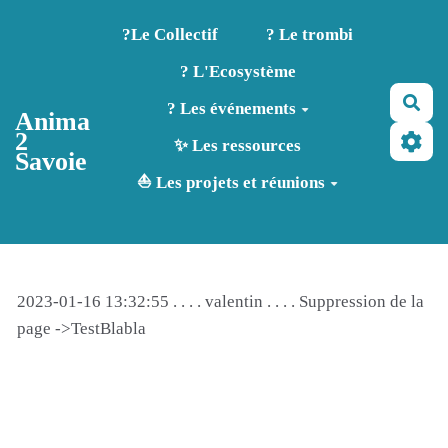
Aller au contenu principal
?️Le Collectif
? Le trombi
? L'Ecosystème
Rec
? Les événements
Anima
2
✨ Les ressources
Savoie
⛵ Les projets et réunions
2023-01-16 13:32:55 . . . . valentin . . . . Suppression de la
page ->TestBlabla