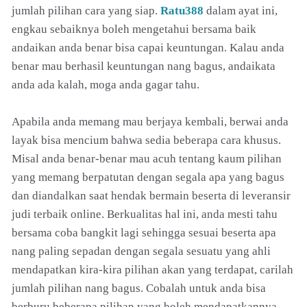
jumlah pilihan cara yang siap.
Ratu388
dalam ayat ini,
engkau sebaiknya boleh mengetahui bersama baik
andaikan anda benar bisa capai keuntungan. Kalau anda
benar mau berhasil keuntungan nang bagus, andaikata
anda ada kalah, moga anda gagar tahu.
Apabila anda memang mau berjaya kembali, berwai anda
layak bisa mencium bahwa sedia beberapa cara khusus.
Misal anda benar-benar mau acuh tentang kaum pilihan
yang memang berpatutan dengan segala apa yang bagus
dan diandalkan saat hendak bermain beserta di leveransir
judi terbaik online. Berkualitas hal ini, anda mesti tahu
bersama coba bangkit lagi sehingga sesuai beserta apa
nang paling sepadan dengan segala sesuatu yang ahli
mendapatkan kira-kira pilihan akan yang terdapat, carilah
jumlah pilihan nang bagus. Cobalah untuk anda bisa
berburu beberapa pilihan yang boleh mendapatkannya.