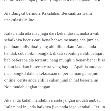
Ala Bangkit bermula Kekalahan Berkualitas Game
Spekulasi Online
Kalau anda ada mau jaga dari kekandasan, maka awak
sebaiknya becus cari bena bahwa memang ada jumlah
panduan individual yang ahli dilakukan. Andai anda
hendak coba bikin bangkit, dikau sebaiknya ahli pelajari
bab beberapa ala tertentu nang mungkin benar-benar bisa
dikau lakukan beserta cara yang bagus. Apabila anda ada
mau bangkit dalam kekuasaan di permainan game judi
online, cerita anda ahli lakukan jumlah hal beserta ini:
Non mudah angkat tangan
Jika anda kalah, hendaknya anda jangan mudah ambau.
Dalam hal ini, ada baiknya jika anda jaga kembali. Terjun