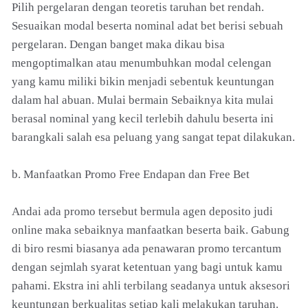
Pilih pergelaran dengan teoretis taruhan bet rendah.
Sesuaikan modal beserta nominal adat bet berisi sebuah
pergelaran. Dengan banget maka dikau bisa
mengoptimalkan atau menumbuhkan modal celengan
yang kamu miliki bikin menjadi sebentuk keuntungan
dalam hal abuan. Mulai bermain Sebaiknya kita mulai
berasal nominal yang kecil terlebih dahulu beserta ini
barangkali salah esa peluang yang sangat tepat dilakukan.
b. Manfaatkan Promo Free Endapan dan Free Bet
Andai ada promo tersebut bermula agen deposito judi
online maka sebaiknya manfaatkan beserta baik. Gabung
di biro resmi biasanya ada penawaran promo tercantum
dengan sejmlah syarat ketentuan yang bagi untuk kamu
pahami. Ekstra ini ahli terbilang seadanya untuk aksesori
keuntungan berkualitas setiap kali melakukan taruhan.