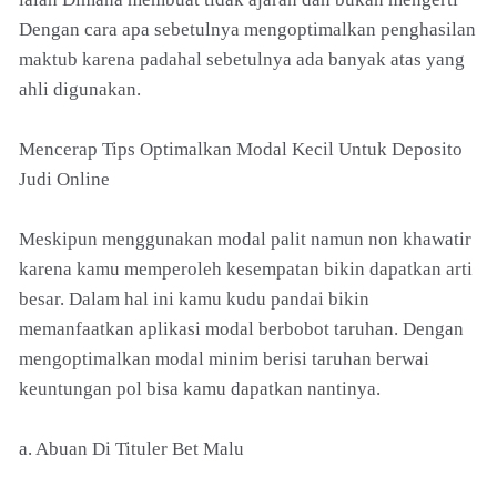
Dengan cara apa sebetulnya mengoptimalkan penghasilan
maktub karena padahal sebetulnya ada banyak atas yang
ahli digunakan.
Mencerap Tips Optimalkan Modal Kecil Untuk Deposito
Judi Online
Meskipun menggunakan modal palit namun non khawatir
karena kamu memperoleh kesempatan bikin dapatkan arti
besar. Dalam hal ini kamu kudu pandai bikin
memanfaatkan aplikasi modal berbobot taruhan. Dengan
mengoptimalkan modal minim berisi taruhan berwai
keuntungan pol bisa kamu dapatkan nantinya.
a. Abuan Di Tituler Bet Malu