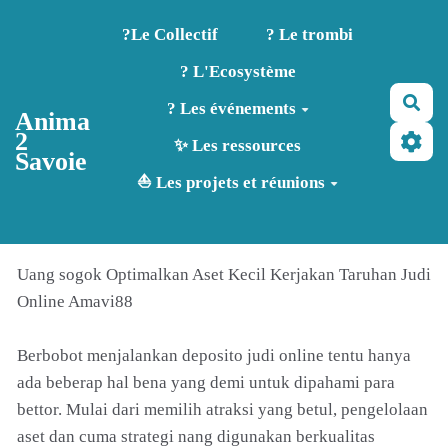
Aller au contenu principal
?️Le Collectif
? Le trombi
? L'Ecosystème
Rec
? Les événements
Anima
2
✨ Les ressources
Savoie
⛵ Les projets et réunions
Uang sogok Optimalkan Aset Kecil Kerjakan Taruhan Judi
Online Amavi88
Berbobot menjalankan deposito judi online tentu hanya
ada beberap hal bena yang demi untuk dipahami para
bettor. Mulai dari memilih atraksi yang betul, pengelolaan
aset dan cuma strategi nang digunakan berkualitas