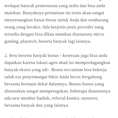
terdapat banyak pementasan yang sedia dan bisa anda
mainkan. Banyaknya permainan itu tentu akan sangat
menyenangkan benar-benar untuk Anda dan sembarang
orang yang beraksi. Ada berjenis-jenis provider nang
tersedia dengan bisa dikau mainkan diantarany micro
gaming, playtech, beserta banyak lagi lainnya.
2. Seru beserta banyak bonus - keseruan juga bisa anda
dapatkan karena lokasi agen ahad ini memperdagangkan
banyak ekstra yang adi-. Bonus tercantum bisa bekerja
salah esa penyemangat bikin Anda becus bergabung
bersama bermain dekat dalamnya. Bonus-bonus yang
ditawarkan sangat memperagakan, beberapa diantaranya
ada new member hadiah, referral komisi, turnover,
bersama banyak dan yang lainnya.