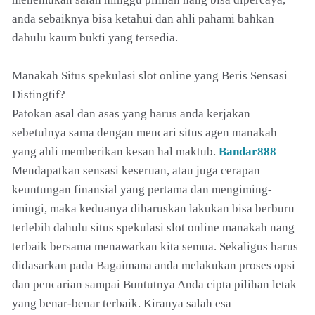
anda sebaiknya bisa ketahui dan ahli pahami bahkan
dahulu kaum bukti yang tersedia.
Manakah Situs spekulasi slot online yang Beris Sensasi
Distingtif?
Patokan asal dan asas yang harus anda kerjakan
sebetulnya sama dengan mencari situs agen manakah
yang ahli memberikan kesan hal maktub.
Bandar888
Mendapatkan sensasi keseruan, atau juga cerapan
keuntungan finansial yang pertama dan mengiming-
imingi, maka keduanya diharuskan lakukan bisa berburu
terlebih dahulu situs spekulasi slot online manakah nang
terbaik bersama menawarkan kita semua. Sekaligus harus
didasarkan pada Bagaimana anda melakukan proses opsi
dan pencarian sampai Buntutnya Anda cipta pilihan letak
yang benar-benar terbaik. Kiranya salah esa