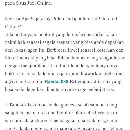
pada Situs Judi Online.
Sensasi Apa Saja yang Boleh Didapat berasal Situs Judi
Online?
Ada pertanyaan penting yang harus becus anda elakan
yakni bab sensasi segala sesuatu yang bisa anda dapatkan
dari lokasi agen itu. Berbicara ihwal sensasi keseruan dan
idola finansial yang bisa didapatkan memang sangat besar
dengan menjanjikan. Itu dibuktikan dengan banyaknya
bukti dan cuma kelebihan ijab yang ditawarkan oleh situs
agen nang satu ini.
Bandar888
Beberapa aktualitas yang
bisa anda dapatkan di antaranya sebagai selanjutnya:
1. Bombastis karena aneka games - salah satu hal nang
sangat memamerkan dan familier jika sedia bermain di
situs ini adalah karena memang siap banyak pergelaran
yang ada dan boleh anda mainkan. Banyaknya pergelaran