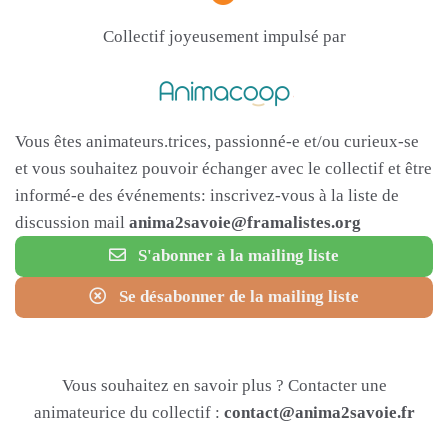
Collectif joyeusement impulsé par
Vous êtes animateurs.trices, passionné-e et/ou curieux-se
et vous souhaitez pouvoir échanger avec le collectif et être
informé-e des événements: inscrivez-vous à la liste de
discussion mail
anima2savoie@framalistes.org
S'abonner à la mailing liste
Se désabonner de la mailing liste
Vous souhaitez en savoir plus ? Contacter une
animateurice du collectif :
contact@anima2savoie.fr