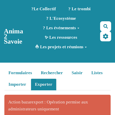
Aller au contenu principal
?️Le Collectif
? Le trombi
? L'Ecosystème
Rec
? Les événements
Anima
2
✨ Les ressources
Savoie
⛵ Les projets et réunions
Formulaires
Rechercher
Saisir
Listes
Importer
Exporter
Action bazarexport : Opération permise aux
administrateurs uniquement