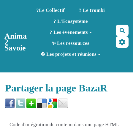
Aller au contenu principal
?️Le Collectif
? Le trombi
? L'Ecosystème
Rec
? Les événements
Anima
2
✨ Les ressources
Savoie
⛵ Les projets et réunions
Partager la page BazaR
Code d'intégration de contenu dans une page HTML