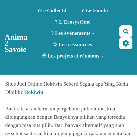
Aller au contenu principal
?️Le Collectif
? Le trombi
? L'Ecosystème
Rec
? Les événements
Anima
2
✨ Les ressources
Savoie
⛵ Les projets et réunions
Situs Judi Online Hokiwin Seperti Segala apa Yang Kudu
Dipilih?
Hokiwin
Buat kita akan bermain pergelaran judi online, kita
dibingungkan dengan Banyaknya pilihan yang tersedia
dengan bisa kita pilih. Dari banyak alternatif yang siap
tersebut saat-saat kita bingung juga kerjakan menentukan