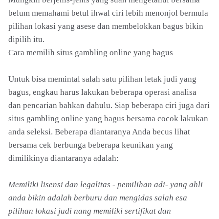
belum memahami betul ihwal ciri lebih menonjol bermula
pilihan lokasi yang asese dan membelokkan bagus bikin
dipilih itu.
Cara memilih situs gambling online yang bagus
Untuk bisa memintal salah satu pilihan letak judi yang
bagus, engkau harus lakukan beberapa operasi analisa
dan pencarian bahkan dahulu. Siap beberapa ciri juga dari
situs gambling online yang bagus bersama cocok lakukan
anda seleksi. Beberapa diantaranya Anda becus lihat
bersama cek berbunga beberapa keunikan yang
dimilikinya diantaranya adalah:
Memiliki lisensi dan legalitas - pemilihan adi- yang ahli
anda bikin adalah berburu dan mengidas salah esa
pilihan lokasi judi nang memiliki sertifikat dan