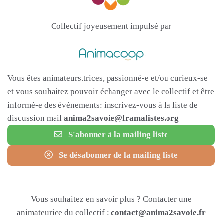
Collectif joyeusement impulsé par
Vous êtes animateurs.trices, passionné-e et/ou curieux-se
et vous souhaitez pouvoir échanger avec le collectif et être
informé-e des événements: inscrivez-vous à la liste de
discussion mail
anima2savoie@framalistes.org
S'abonner à la mailing liste
Se désabonner de la mailing liste
Vous souhaitez en savoir plus ? Contacter une
animateurice du collectif :
contact@anima2savoie.fr