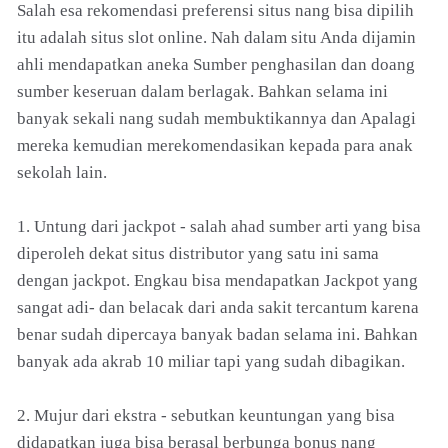
Salah esa rekomendasi preferensi situs nang bisa dipilih
itu adalah situs slot online. Nah dalam situ Anda dijamin
ahli mendapatkan aneka Sumber penghasilan dan doang
sumber keseruan dalam berlagak. Bahkan selama ini
banyak sekali nang sudah membuktikannya dan Apalagi
mereka kemudian merekomendasikan kepada para anak
sekolah lain.
1. Untung dari jackpot - salah ahad sumber arti yang bisa
diperoleh dekat situs distributor yang satu ini sama
dengan jackpot. Engkau bisa mendapatkan Jackpot yang
sangat adi- dan belacak dari anda sakit tercantum karena
benar sudah dipercaya banyak badan selama ini. Bahkan
banyak ada akrab 10 miliar tapi yang sudah dibagikan.
2. Mujur dari ekstra - sebutkan keuntungan yang bisa
didapatkan juga bisa berasal berbunga bonus nang