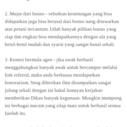
2. Mujur dari bonus - sebutkan keuntungan yang bisa
didapatkan juga bisa berasal dari bonus nang ditawarkan
atas petani tercantum. Udah banyak pilihan bonus yang
siap dan engkau bisa mendapatkannya dengan ala yang
betul-betul mudah dan syarat yang sangat banal sekali.
3. Komisi bermula agen - jika awak berhasil
menggabungkan banyak awak untuk bercampur melalui
link referral, maka anda berkuasa mendapatkan
honorarium. Yang diberikan Dan disampaikan sangat
julung sekali dengan ini bakal lumayan kerjakan
memberikan Dikau banyak kegunaan. Mungkin mumpung
ini berbagai macam yang silap mata untuk berhasil semua
faedah itu.