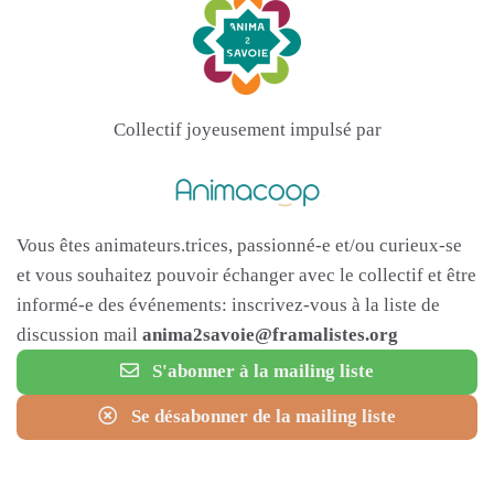
Collectif joyeusement impulsé par
Vous êtes animateurs.trices, passionné-e et/ou curieux-se
et vous souhaitez pouvoir échanger avec le collectif et être
informé-e des événements: inscrivez-vous à la liste de
discussion mail
anima2savoie@framalistes.org
S'abonner à la mailing liste
Se désabonner de la mailing liste