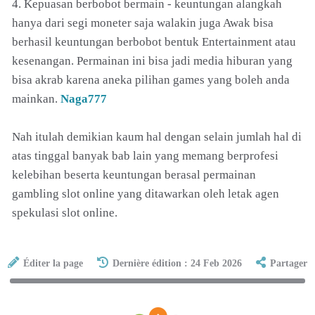
4. Kepuasan berbobot bermain - keuntungan alangkah
hanya dari segi moneter saja walakin juga Awak bisa
berhasil keuntungan berbobot bentuk Entertainment atau
kesenangan. Permainan ini bisa jadi media hiburan yang
bisa akrab karena aneka pilihan games yang boleh anda
mainkan.
Naga777
Nah itulah demikian kaum hal dengan selain jumlah hal di
atas tinggal banyak bab lain yang memang berprofesi
kelebihan beserta keuntungan berasal permainan
gambling slot online yang ditawarkan oleh letak agen
spekulasi slot online.
Éditer la page
Dernière édition : 24 Feb 2026
Partager