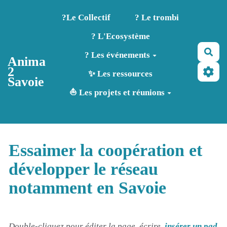
Aller au contenu principal
?️Le Collectif
? Le trombi
? L'Ecosystème
Rec
? Les événements
Anima
2
✨ Les ressources
Savoie
⛵ Les projets et réunions
Essaimer la coopération et
développer le réseau
notamment en Savoie
Double-cliquez pour éditer la page, écrire,
insérer un pad