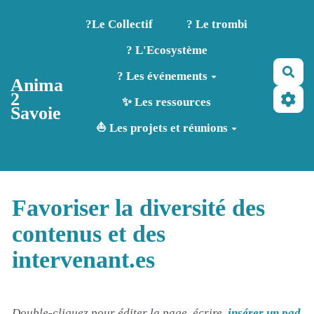
Aller au contenu principal
?️Le Collectif
? Le trombi
? L'Ecosystème
Rec
? Les événements
Anima
2
✨ Les ressources
Savoie
⛵ Les projets et réunions
Favoriser la diversité des
contenus et des
intervenant.es
Double-cliquez pour éditer la page, écrire,
insérer un pad