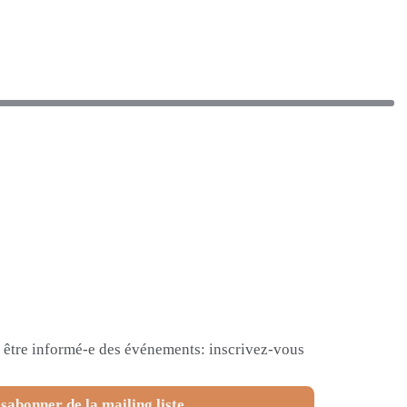
et être informé-e des événements: inscrivez-vous
sabonner de la mailing liste