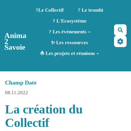
Aller au contenu principal
?️Le Collectif
? Le trombi
? L'Ecosystème
Rec
? Les événements
Anima
2
✨ Les ressources
Savoie
⛵ Les projets et réunions
Champ Date
08.11.2022
La création du
Collectif