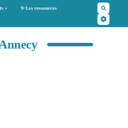
Recherche
ts
✨ Les ressources
'Annecy