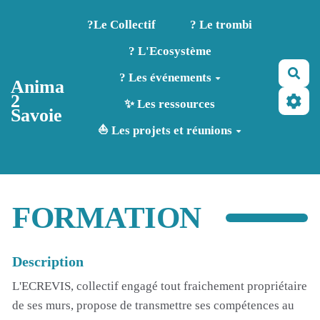
Aller au contenu principal
?️Le Collectif
? Le trombi
? L'Ecosystème
Rec
? Les événements
Anima
2
✨ Les ressources
Savoie
⛵ Les projets et réunions
FORMATION
Description
L'ECREVIS, collectif engagé tout fraichement propriétaire
de ses murs, propose de transmettre ses compétences au