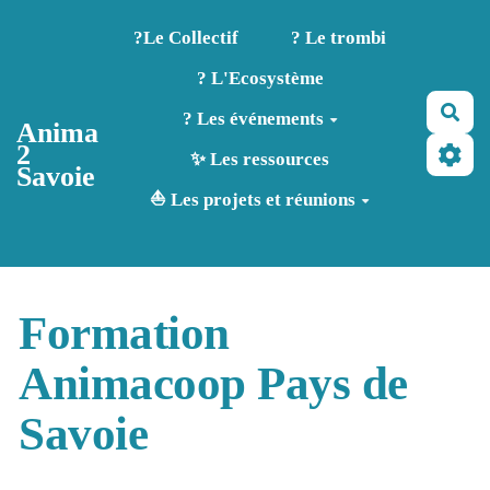
Aller au contenu principal
?️Le Collectif
? Le trombi
? L'Ecosystème
Rec
? Les événements
Anima
2
✨ Les ressources
Savoie
⛵ Les projets et réunions
Formation
Animacoop Pays de
Savoie