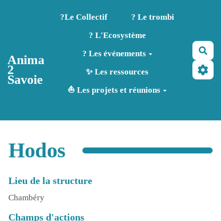
Aller au contenu principal
?️Le Collectif
? Le trombi
? L'Ecosystème
Rec
? Les événements
Anima
2
✨ Les ressources
Savoie
⛵ Les projets et réunions
Hodos
Lieu de la structure
Chambéry
Champs d'actions