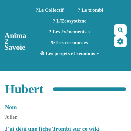
Aller au contenu principal
?️Le Collectif
? Le trombi
? L'Ecosystème
Rec
? Les événements
Anima
2
✨ Les ressources
Savoie
⛵ Les projets et réunions
Hubert
Nom
Julien
J'ai déjà une fiche Trombi sur ce wiki