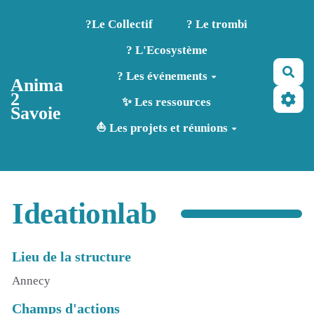
Aller au contenu principal
?️Le Collectif
? Le trombi
? L'Ecosystème
Rec
? Les événements
Anima
2
✨ Les ressources
Savoie
⛵ Les projets et réunions
Ideationlab
Lieu de la structure
Annecy
Champs d'actions