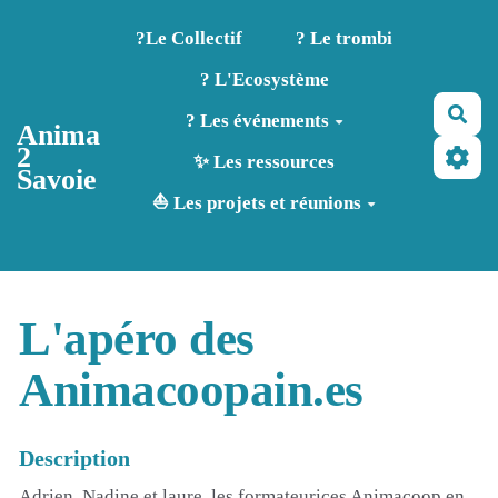
Aller au contenu principal
?️Le Collectif
? Le trombi
? L'Ecosystème
Rec
? Les événements
Anima
2
✨ Les ressources
Savoie
⛵ Les projets et réunions
L'apéro des
Animacoopain.es
Description
Adrien, Nadine et laure, les formateurices Animacoop en