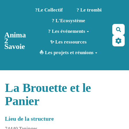
Aller au contenu principal
?️Le Collectif
? Le trombi
? L'Ecosystème
Rec
? Les événements
Anima
2
✨ Les ressources
Savoie
⛵ Les projets et réunions
La Brouette et le
Panier
Lieu de la structure
74440 Taninges